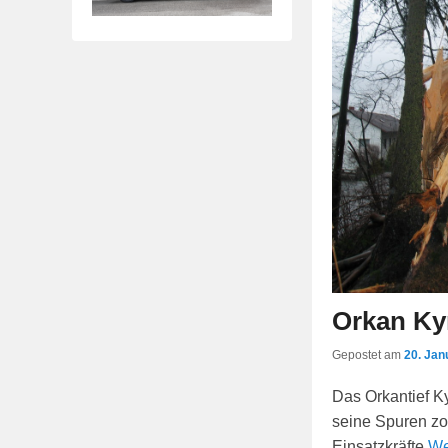
Orkan Kyri
Gepostet am
20. Jan
Das Orkantief Ky
seine Spuren zo
Einsatzkräfte
We