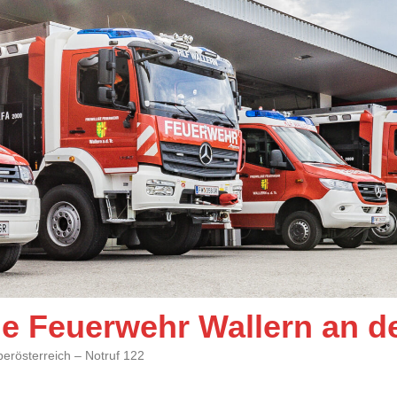
ige Feuerwehr Wallern an d
berösterreich – Notruf 122