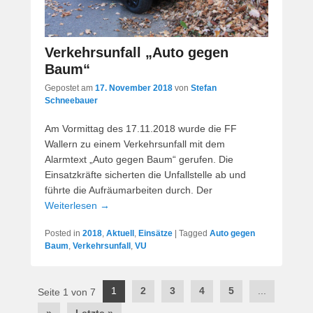
Verkehrsunfall „Auto gegen
Baum“
Gepostet am
17. November 2018
von
Stefan
Schneebauer
Am Vormittag des 17.11.2018 wurde die FF
Wallern zu einem Verkehrsunfall mit dem
Alarmtext „Auto gegen Baum“ gerufen. Die
Einsatzkräfte sicherten die Unfallstelle ab und
führte die Aufräumarbeiten durch. Der
Weiterlesen →
Posted in
2018
,
Aktuell
,
Einsätze
|
Tagged
Auto gegen
Baum
,
Verkehrsunfall
,
VU
Post
1
2
3
4
5
...
Seite 1 von 7
navigation
»
Letzte »