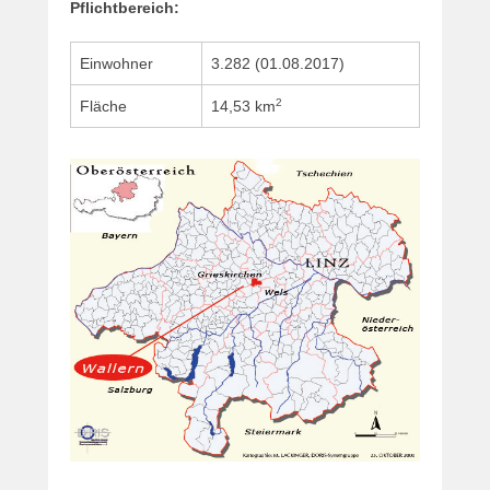
Pflichtbereich:
m
m
Einwohner
3.282 (01.08.2017)
e
r
2
Fläche
14,53 km