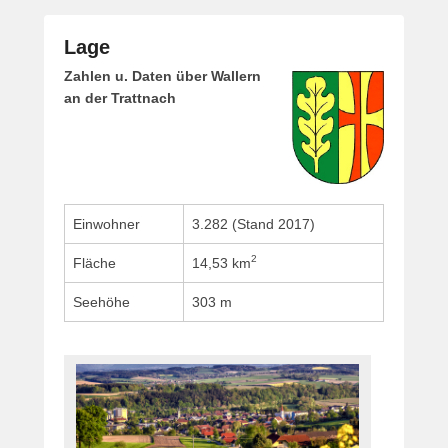
Lage
G
Zahlen u. Daten über Wallern
e
an der Trattnach
p
o
s
t
e
Einwohner
3.282 (Stand 2017)
t
a
2
Fläche
14,53 km
m
2
Seehöhe
303 m
6
.
A
p
r
i