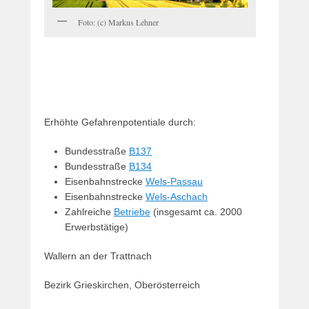
l
2
Foto: (c) Markus Lehner
0
1
6
v
o
n
Erhöhte Gefahrenpotentiale durch:
R
i
Bundesstraße
B137
c
Bundesstraße
B134
h
Eisenbahnstrecke
Wels-Passau
a
Eisenbahnstrecke
Wels-Aschach
r
Zahlreiche
Betriebe
(insgesamt ca. 2000
d
Erwerbstätige)
T
h
Wallern an der Trattnach
a
l
Bezirk Grieskirchen, Oberösterreich
h
a