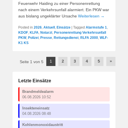
Feuerwehr Haiding zu einer Personenrettung
nach einem Verkehrsunfall alarmiert. Ein PKW war
aus bislang ungeklärter Ursache
Weiterlesen →
Posted in
2026
,
Aktuell
,
Einsätze
|
Tagged
Alarmstufe 1
,
KDOF
,
KLFA
,
Notarzt
,
Personenrettung Verkehrsunfall
PKW
,
Polizei
,
Presse
,
Rettungsdienst
,
RLFA 2000
,
WLF-
K1 KS
Post
1
2
3
4
5
»
Seite 1 von 5
navigation
Letzte Einsätze
Brandmeldealarm
06.08.2026 10:52
Insekteneinsatz
04.08.2026 08:48
Kohlenmonoxidaustritt