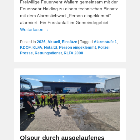
Freiwillige Feuerwehr Wallern gemeinsam mit der
Feuerwehr Haiding zu einem technischen Einsatz
mit dem Alarmstichwort „Person eingeklemmt“
alarmiert. Ein Forstunfall im Gemeindegebiet
Weiterlesen →
Posted in
2026
,
Aktuell
,
Einsätze
|
Tagged
Alarmstufe 1
,
KDOF
,
KLFA
,
Notarzt
,
Person eingeklemmt
,
Polizei
,
Presse
,
Rettungsdienst
,
RLFA 2000
Ölspur durch ausgelaufenes