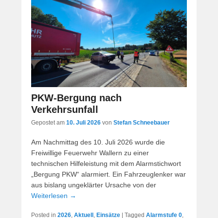
PKW-Bergung nach
Verkehrsunfall
Gepostet am
10. Juli 2026
von
Stefan Schneebauer
Am Nachmittag des 10. Juli 2026 wurde die
Freiwillige Feuerwehr Wallern zu einer
technischen Hilfeleistung mit dem Alarmstichwort
„Bergung PKW“ alarmiert. Ein Fahrzeuglenker war
aus bislang ungeklärter Ursache von der
Weiterlesen →
Posted in
2026
,
Aktuell
,
Einsätze
|
Tagged
Alarmstufe 0
,