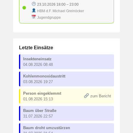
u
23.10.2026 18:00 – 23:00
●
a
HBM d.F. Michael Greinöcker
r
Jugendgruppe
2
0
2
5
v
Letzte Einsätze
o
Insekteneinsatz
n
04.08.2026 08:48
S
t
Kohlenmonoxidaustritt
e
03.08.2026 19:27
f
a
Person eingeklemmt
zum Bericht
n
01.08.2026 15:13
S
Baum über Straße
c
31.07.2026 22:57
h
n
Baum droht umzustürzen
e