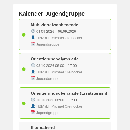
Kalender Jugendgruppe
G
Mühlviertelwochenende
e
04.09.2026 – 06.09.2026
●
p
HBM d.F. Michael Greinöcker
o
Jugendgruppe
s
t
Orientierungsolympiade
e
03.10.2026 08:00 – 17:00
●
t
HBM d.F. Michael Greinöcker
a
Jugendgruppe
m
1
1
Orientierungsolympiade (Ersatztermin)
.
10.10.2026 08:00 – 17:00
●
F
HBM d.F. Michael Greinöcker
e
Jugendgruppe
b
r
Elternabend