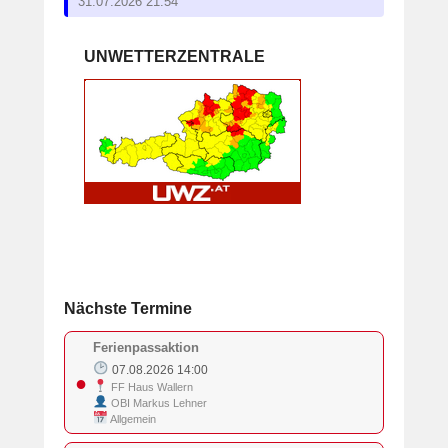
31.07.2026 21:54
e
b
UNWETTERZENTRALE
a
u
e
r
Nächste Termine
Ferienpassaktion
07.08.2026 14:00
●
FF Haus Wallern
OBI Markus Lehner
Allgemein