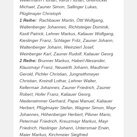
Weiermann Florian, Kerbl Florian, Greinöcker
l
Michael, Zauner Simon, Sallinger Lukas,
h
Plüglmayer Christoph
a
1 Reihe:
Rachbauer Martin, Öttl Wolfgang,
m
Waltenberger Johannes, Richtsteiger Dominik,
m
Kastl Patrick, Lehner Markus, Kaliauer Wolfgang,
e
Kieslinger Franz, Schlager Fritz, Zauner Johann,
r
Waltenberger Johann, Weinzierl Josef,
Weinberger Karl, Zauner Rudolf, Kaliauer Georg
2 Reihe:
Brunner Markus, Haberl Alexander,
Klausmayr Franz, Neuwirth Johann, Mauthner
Gerold, Pichler Christian, Jungreithmeyer
Christian, Kreindl Lothar, Lehner Walter,
Kellermair Johannes, Zauner Friedrich, Zauner
Robert, Hofer Franz, Kaliauer Georg,
Niederwimmer Gerhard, Papai Manuel, Kaliauer
Herbert, Pfüglmayer Stefan, Wagner Simon, Mayr
Johannes, Höhenberger Herbert, Pilsner Mario,
Petermair Friedrich, Kreuzmayr Markus, Mayr
Friedrich, Haslinger Johann, Untersmair Erwin,
Maier Markus, Kirchmeier Siegfried