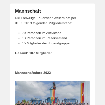
Mannschaft
G
Die Freiwillige Feuerwehr Wallern hat per
e
01.09.2019 folgenden Mitgliederstand:
p
79 Personen im Aktivstand
o
13 Personen im Reservestand
s
15 Mitglieder der Jugendgruppe
t
e
Gesamt: 107 Mitglieder
t
a
m
3
Mannschaftsfoto 2022
0
.
D
e
z
e