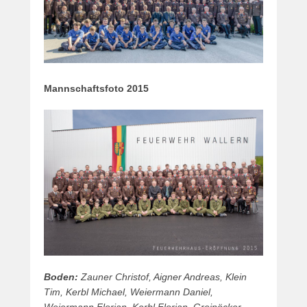
m
b
e
r
2
0
Mannschaftsfoto 2015
1
5
v
o
n
R
i
c
h
a
r
d
T
Boden:
Zauner Christof, Aigner Andreas, Klein
h
Tim, Kerbl Michael, Weiermann Daniel,
a