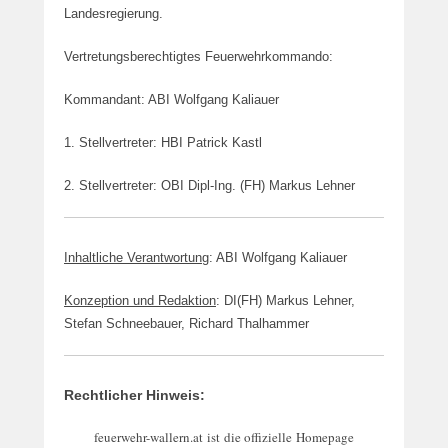
m
Landesregierung.
b
e
Vertretungsberechtigtes Feuerwehrkommando:
r
2
Kommandant: ABI Wolfgang Kaliauer
0
1
1. Stellvertreter: HBI Patrick Kastl
5
v
2. Stellvertreter: OBI Dipl-Ing. (FH) Markus Lehner
o
n
R
Inhaltliche Verantwortung
: A
BI Wolfgang Kaliauer
i
c
Konzeption und Redaktion
:
DI(FH) Markus Lehner,
h
Stefan Schneebauer, Richard Thalhammer
a
r
d
Rechtlicher Hinweis:
T
h
feuerwehr-wallern.at ist die offizielle Homepage
a