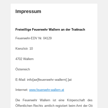
Impressum
G
e
p
Freiwillige Feuerwehr Wallern an der Trattnach
o
Feuerwehr-EDV Nr. 04129
s
t
Kienzlstr. 10
e
t
4702 Wallern
a
m
Österreich
3
0
E-Mail: info[ae]feuerwehr-wallern[.]at
.
D
Internet:
www.feuerwehr-wallern.at
e
z
Die Feuerwehr Wallern ist eine Körperschaft des
e
Öffentlichen Rechts amtlich registiert beim Amt der Oö