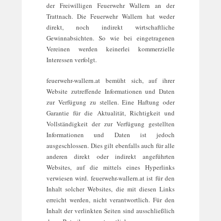
der Freiwilligen Feuerwehr Wallern an der
l
Trattnach. Die Feuerwehr Wallern hat weder
h
direkt, noch indirekt wirtschaftliche
a
Gewinnabsichten. So wie bei eingetragenen
m
Vereinen werden keinerlei kommerzielle
m
Interessen verfolgt.
e
r
feuerwehr-wallern.at bemüht sich, auf ihrer
Website zutreffende Informationen und Daten
zur Verfügung zu stellen. Eine Haftung oder
Garantie für die Aktualität, Richtigkeit und
Vollständigkeit der zur Verfügung gestellten
Informationen und Daten ist jedoch
ausgeschlossen. Dies gilt ebenfalls auch für alle
anderen direkt oder indirekt angeführten
Websites, auf die mittels eines Hyperlinks
verwiesen wird. feuerwehr-wallern.at ist für den
Inhalt solcher Websites, die mit diesen Links
erreicht werden, nicht verantwortlich. Für den
Inhalt der verlinkten Seiten sind ausschließlich