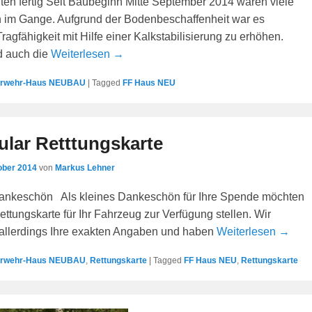
en fertig Seit Baubeginn Mitte September 2014 waren viele
im Gange. Aufgrund der Bodenbeschaffenheit war es
Tragfähigkeit mit Hilfe einer Kalkstabilisierung zu erhöhen.
nd auch die
Weiterlesen →
erwehr-Haus NEUBAU
|
Tagged
FF Haus NEU
lar Retttungskarte
ober 2014
von
Markus Lehner
Dankeschön Als kleines Dankeschön für Ihre Spende möchten
ettungskarte für Ihr Fahrzeug zur Verfügung stellen. Wir
allerdings Ihre exakten Angaben und haben
Weiterlesen →
erwehr-Haus NEUBAU
,
Rettungskarte
|
Tagged
FF Haus NEU
,
Rettungskarte