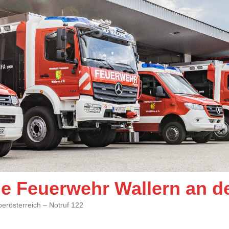
ige Feuerwehr Wallern an d
berösterreich – Notruf 122