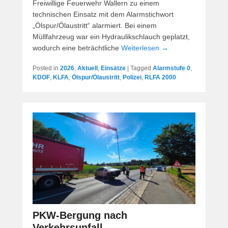
Freiwillige Feuerwehr Wallern zu einem
technischen Einsatz mit dem Alarmstichwort
„Ölspur/Ölaustritt“ alarmiert. Bei einem
Müllfahrzeug war ein Hydraulikschlauch geplatzt,
wodurch eine beträchtliche
Weiterlesen →
Posted in
2026
,
Aktuell
,
Einsätze
|
Tagged
Alarmstufe 0
,
KDOF
,
KLFA
,
Ölspur/Ölaustritt
,
Polizei
,
RLFA 2000
PKW-Bergung nach
Verkehrsunfall