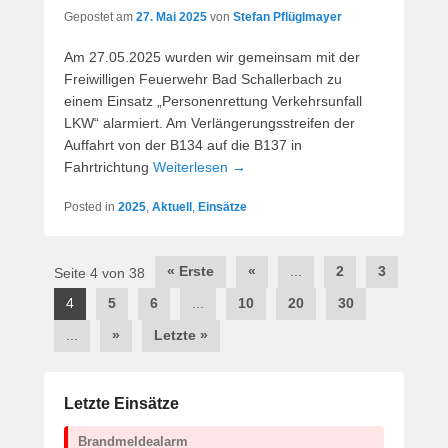
Gepostet am
27. Mai 2025
von
Stefan Pflüglmayer
Am 27.05.2025 wurden wir gemeinsam mit der
Freiwilligen Feuerwehr Bad Schallerbach zu
einem Einsatz „Personenrettung Verkehrsunfall
LKW“ alarmiert. Am Verlängerungsstreifen der
Auffahrt von der B134 auf die B137 in
Fahrtrichtung
Weiterlesen →
Posted in
2025
,
Aktuell
,
Einsätze
Post
« Erste
«
...
2
3
Seite 4 von 38
navigation
4
5
6
...
10
20
30
...
»
Letzte »
Letzte Einsätze
Brandmeldealarm