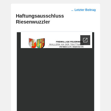
Post
←
Letzter Beitrag
navigation
Haftungsausschluss
Riesenwuzzler