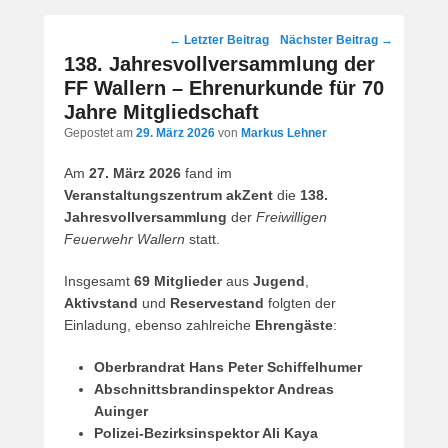
Post
←
Letzter Beitrag
Nächster Beitrag
→
navigation
138. Jahresvollversammlung der
FF Wallern – Ehrenurkunde für 70
Jahre Mitgliedschaft
Gepostet am
29. März 2026
von
Markus Lehner
Am
27. März 2026
fand im
Veranstaltungszentrum akZent
die
138.
Jahresvollversammlung
der
Freiwilligen
Feuerwehr Wallern
statt.
Insgesamt
69 Mitglieder
aus
Jugend
,
Aktivstand
und
Reservestand
folgten der
Einladung, ebenso zahlreiche
Ehrengäste
:
Oberbrandrat Hans Peter Schiffelhumer
Abschnittsbrandinspektor Andreas
Auinger
Polizei-Bezirksinspektor Ali Kaya