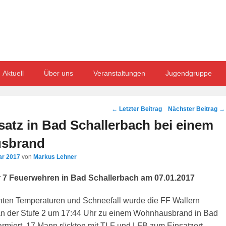
Aktuell
Über uns
Veranstaltungen
Jugendgruppe
Post
←
Letzter Beitrag
Nächster Beitrag
→
navigation
atz in Bad Schallerbach bei einem
sbrand
ar 2017
von
Markus Lehner
r 7 Feuerwehren in Bad Schallerbach am 07.01.2017
ichten Temperaturen und Schneefall wurde die FF Wallern
n der Stufe 2 um 17:44 Uhr zu einem Wohnhausbrand in Bad
armiert. 17 Mann rückten mit TLF und LFB zum Einsatzort