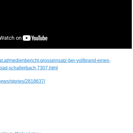
t.at/medienbericht,grosseinsatz-bei-vollbrand-eines-
bad-schallerbach,7307.html
t/news/stories/2818637/