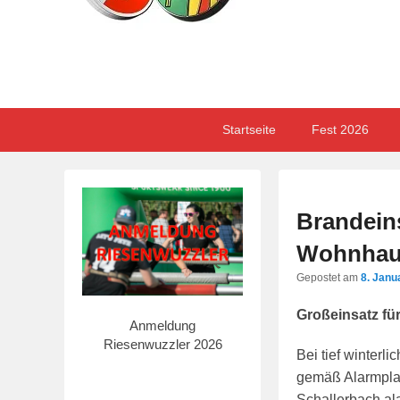
Primary
Skip
Skip
Startseite
Fest 2026
menu
to
to
primary
secondary
content
content
Brandeins
Wohnhau
Gepostet am
8. Janu
Großeinsatz fü
Anmeldung
Riesenwuzzler 2026
Bei tief winterl
gemäß Alarmpla
Schallerbach al