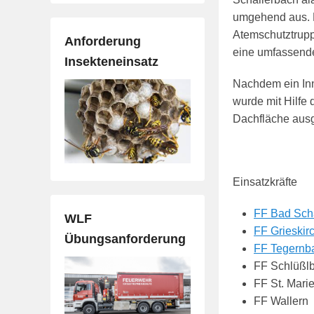
umgehend aus. D
Atemschutztrupp
Anforderung
eine umfassend
Insekteneinsatz
Nachdem ein Inn
wurde mit Hilfe
Dachfläche ausg
Einsatzkräfte
FF Bad Sch
WLF
FF Grieskir
Übungsanforderung
FF Tegernb
FF Schlüßl
FF St. Mari
FF Wallern