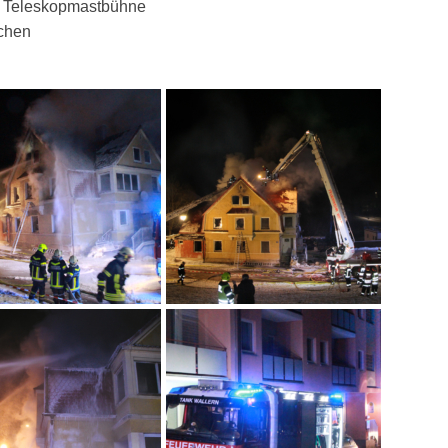
 Teleskopmastbühne
chen