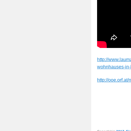
http://www.lauma
wohnhauses-in-
http://ooe.orf.a