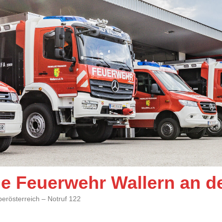
ige Feuerwehr Wallern an d
berösterreich – Notruf 122