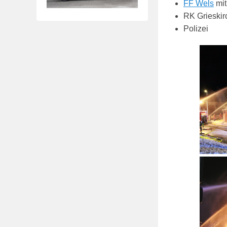
FF Wels
mit
RK Grieskir
Polizei