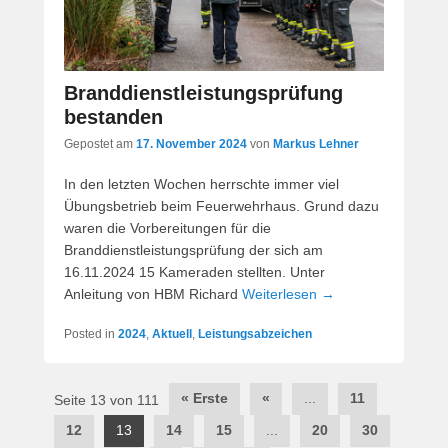
Branddienstleistungsprüfung
bestanden
Gepostet am
17. November 2024
von
Markus Lehner
In den letzten Wochen herrschte immer viel
Übungsbetrieb beim Feuerwehrhaus. Grund dazu
waren die Vorbereitungen für die
Branddienstleistungsprüfung der sich am
16.11.2024 15 Kameraden stellten. Unter
Anleitung von HBM Richard
Weiterlesen →
Posted in
2024
,
Aktuell
,
Leistungsabzeichen
Post
« Erste
«
...
11
Seite 13 von 111
navigation
12
13
14
15
...
20
30