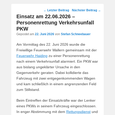
Post
←
Letzter Beitrag
Nächster Beitrag
→
navigation
Einsatz am 22.06.2026 –
Personenrettung Verkehrsunfall
PKW
Gepostet am
22. Juni 2026
von
Stefan Schneebauer
Am Vormittag des 22. Juni 2026 wurde die
Freiwillige Feuerwehr Wallern gemeinsam mit der
Feuerwehr Haiding
zu einer Personenrettung
nach einem Verkehrsunfall alarmiert. Ein PKW war
aus bislang ungeklärter Ursache in den
Gegenverkehr geraten. Dabei kollidierte das
Fahrzeug mit zwei entgegenkommenden Wagen
und kam schließlich in einem angrenzenden Feld
zum Stillstand.
Beim Eintreffen der Einsatzkräfte war der Lenker
eines PKWs in seinem Fahrzeug eingeschlossen.
In enger Abstimmung mit dem
Rettungsdienst
und