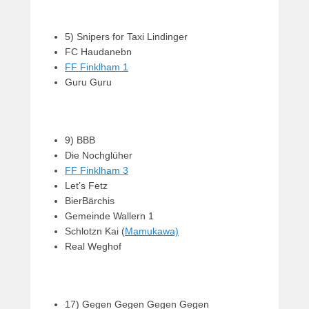
5) Snipers for Taxi Lindinger
FC Haudanebn
FF Finklham 1
Guru Guru
9) BBB
Die Nochglüher
FF Finklham 3
Let’s Fetz
BierBärchis
Gemeinde Wallern 1
Schlotzn Kai (
Mamukawa)
Real Weghof
17) Gegen Gegen Gegen Gegen