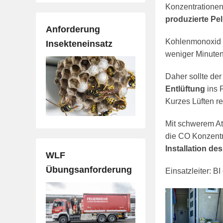
Konzentrationen
produzierte Pel
Anforderung
Kohlenmonoxid i
Insekteneinsatz
weniger Minuten 
Daher sollte de
Entlüftung
ins 
Kurzes Lüften re
Mit schwerem 
die CO Konzentr
Installation de
WLF
Übungsanforderung
Einsatzleiter: B