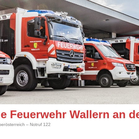
ige Feuerwehr Wallern an d
berösterreich – Notruf 122