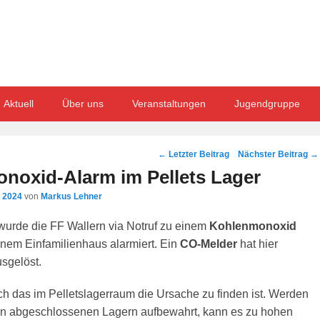
Aktuell
Über uns
Veranstaltungen
Jugendgruppe
Post
←
Letzter Beitrag
Nächster Beitrag
→
navigation
noxid-Alarm im Pellets Lager
i 2024
von
Markus Lehner
urde die FF Wallern via Notruf zu einem
Kohlenmonoxid
inem Einfamilienhaus alarmiert. Ein
CO-Melder
hat hier
sgelöst.
ich das im Pelletslagerraum die Ursache zu finden ist. Werden
ht in abgeschlossenen Lagern aufbewahrt, kann es zu hohen