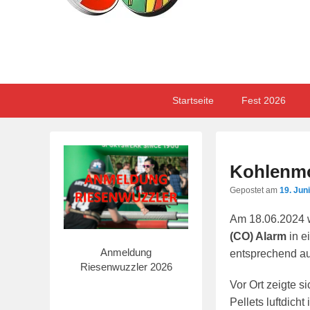
Primary
Skip
Skip
Startseite
Fest 2026
menu
to
to
primary
secondary
content
content
Kohlenmo
Gepostet am
19. Jun
Am 18.06.2024 w
(CO) Alarm
in e
Anmeldung
entsprechend au
Riesenwuzzler 2026
Vor Ort zeigte s
Pellets luftdic