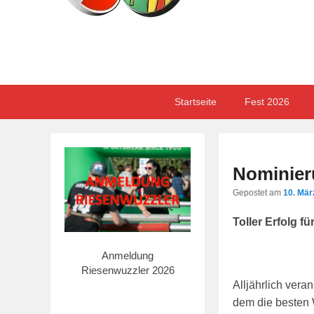
Primary
Skip
Skip
Startseite
Fest 2026
menu
to
to
primary
secondary
content
content
Nominier
Gepostet am
10. Mär
Toller Erfolg f
Anmeldung
Riesenwuzzler 2026
Alljährlich vera
dem die besten 