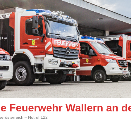
ige Feuerwehr Wallern an d
berösterreich – Notruf 122