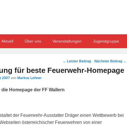
Aktuell
Über uns
Veranstaltungen
Jugendgruppe
Post
←
Letzter Beitrag
Nächster Beitrag
→
navigation
ung für beste Feuerwehr-Homepage
z 2007
von
Markus Lehner
ür die Homepage der FF Wallern
nstaltet der Feuerwehr-Ausstatter Dräger einen Wettbewerb bei
Webseiten österreichischer Feuerwehren von einer