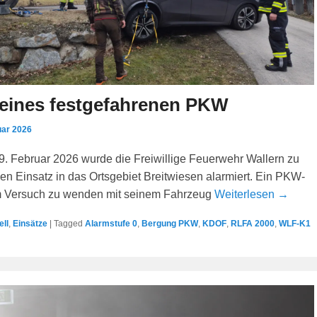
eines festgefahrenen PKW
uar 2026
9. Februar 2026 wurde die Freiwillige Feuerwehr Wallern zu
en Einsatz in das Ortsgebiet Breitwiesen alarmiert. Ein PKW-
m Versuch zu wenden mit seinem Fahrzeug
Weiterlesen →
ell
,
Einsätze
|
Tagged
Alarmstufe 0
,
Bergung PKW
,
KDOF
,
RLFA 2000
,
WLF-K1