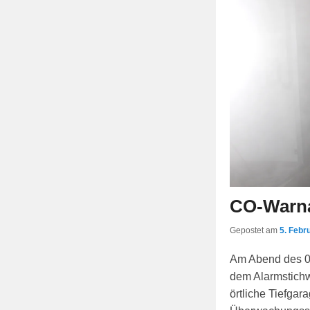
CO-Warna
Gepostet am
5. Febr
Am Abend des 04
dem Alarmstichw
örtliche Tiefgar