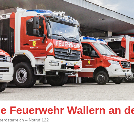
ige Feuerwehr Wallern an d
berösterreich – Notruf 122