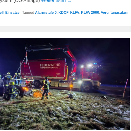
ystem (CO-Anlage)
Weiterlesen →
ell
,
Einsätze
|
Tagged
Alarmstufe 0
,
KDOF
,
KLFA
,
RLFA 2000
,
Vergiftungsalarm