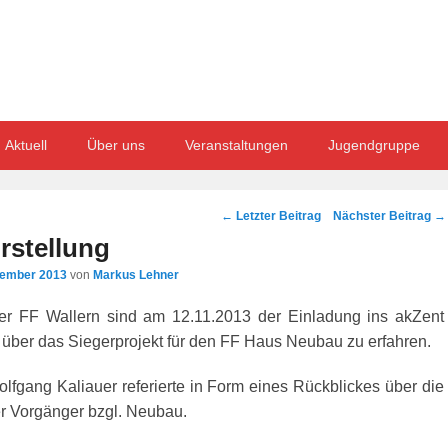
Aktuell
Über uns
Veranstaltungen
Jugendgruppe
Post
←
Letzter Beitrag
Nächster Beitrag
→
navigation
rstellung
vember 2013
von
Markus Lehner
er FF Wallern sind am 12.11.2013 der Einladung ins akZent
 über das Siegerprojekt für den FF Haus Neubau zu erfahren.
gang Kaliauer referierte in Form eines Rückblickes über die
er Vorgänger bzgl. Neubau.