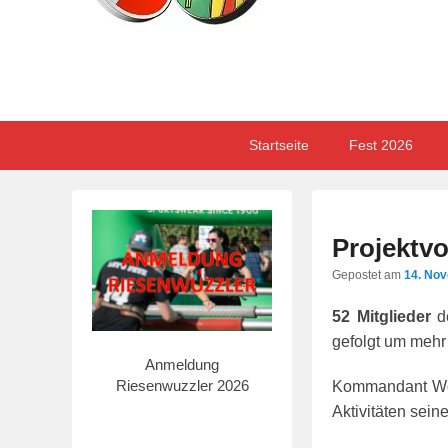
Primary
Skip
Skip
Startseite
Fest 2026
menu
to
to
primary
secondary
content
content
Projektvo
Gepostet am
14. No
52 Mitglieder
d
gefolgt um mehr
Anmeldung
Riesenwuzzler 2026
Kommandant Wolf
Aktivitäten sein