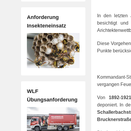
In den letzte
Anforderung
besichtigt un
Insekteneinsatz
Arichtektenwet
Diese Vorgehensw
Punkte berücksi
Kommandant-Ste
vergangen Feue
WLF
Von
1892-19
Übungsanforderung
deponiert. In d
Schallerbachst
Brucknerstraß