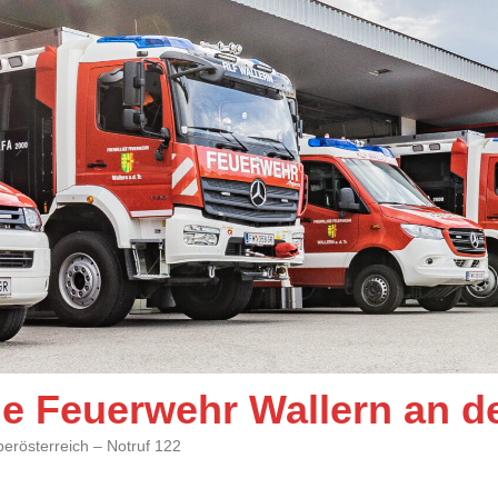
ige Feuerwehr Wallern an d
berösterreich – Notruf 122