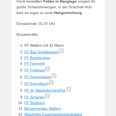
frisch bestellten
Felder in Hanglage
sorgten für
große Schlammmengen, in der Ortschaft Holz
kam es sogar zu einer
Hangrutschung
.
Einsatzende: 01:47 Uhr
Einsatzkräfte:
FF Wallern mit 42 Mann
FF Bad Schallerbach
FF Buchkirchen
FF Fernreith
FF Finklham
FF Geisensheim
FF Krenglbach
FF St. Marienkirchen/Pol.
FF Scharten
FF Sulzbach
Bürgermeister Wallern
Abschnitts-Feuerwehrkommandant