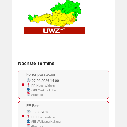
Nächste Termine
Ferienpassaktion
07.08.2026 14:00
●
FF Haus Wallern
OBI Markus Lehner
Allgemein
FF Fest
15.08.2026
●
FF Haus Wallern
ABI Wolfgang Kaliauer
Allgemein