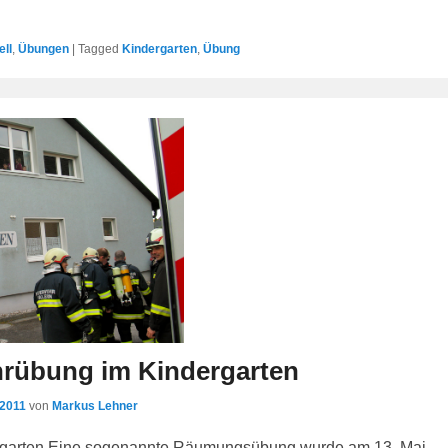
ell
,
Übungen
|
Tagged
Kindergarten
,
Übung
rübung im Kindergarten
 2011
von
Markus Lehner
rgarten Eine sogenannte Räumungsübung wurde am 13. Mai