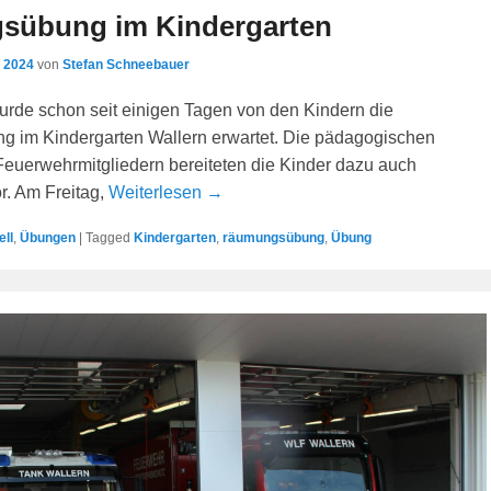
übung im Kindergarten
i 2024
von
Stefan Schneebauer
rde schon seit einigen Tagen von den Kindern die
 im Kindergarten Wallern erwartet. Die pädagogischen
Feuerwehrmitgliedern bereiteten die Kinder dazu auch
r. Am Freitag,
Weiterlesen →
ell
,
Übungen
|
Tagged
Kindergarten
,
räumungsübung
,
Übung