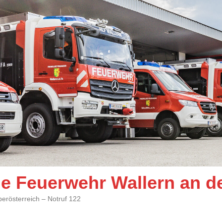
ige Feuerwehr Wallern an d
berösterreich – Notruf 122