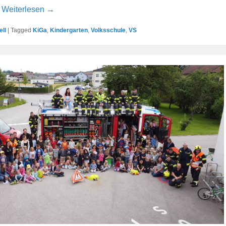
.
Weiterlesen →
ell
|
Tagged
KiGa
,
Kindergarten
,
Volksschule
,
VS