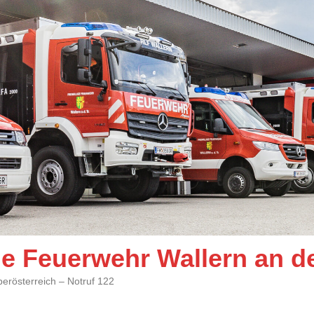
ige Feuerwehr Wallern an d
berösterreich – Notruf 122