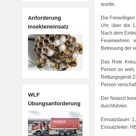
wurde.
Anforderung
Die Freiwillige
Uhr über die L
Insekteneinsatz
Nach dem Eintre
Feuerwehren w
Betreuung der v
Das Rote Kreuz 
Person so weit,
Rettungsgerät Z
Person verschaf
WLF
Der Notarzt kon
Übungsanforderung
durchführen.
Einsatzdauer: 1
Einsatzleiter: H