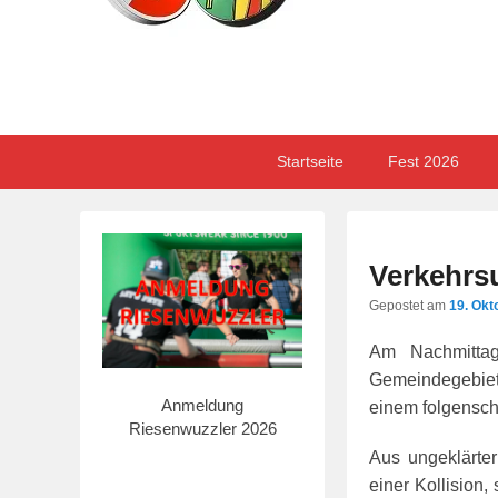
Primary
Skip
Skip
Startseite
Fest 2026
menu
to
to
primary
secondary
content
content
Verkehrs
Gepostet am
19. Okt
Am Nachmitta
Gemeindegebiet
Anmeldung
einem folgensch
Riesenwuzzler 2026
Aus ungeklärt
einer Kollision