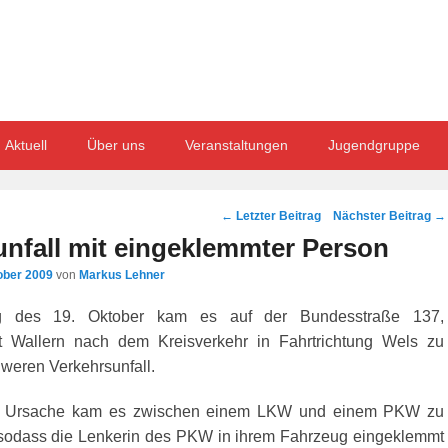
Aktuell
Über uns
Veranstaltungen
Jugendgruppe
Post
←
Letzter Beitrag
Nächster Beitrag
→
navigation
unfall mit eingeklemmter Person
ober 2009
von
Markus Lehner
g des 19. Oktober kam es auf der Bundesstraße 137,
 Wallern nach dem Kreisverkehr in Fahrtrichtung Wels zu
weren Verkehrsunfall.
er Ursache kam es zwischen einem LKW und einem PKW zu
, sodass die Lenkerin des PKW in ihrem Fahrzeug eingeklemmt