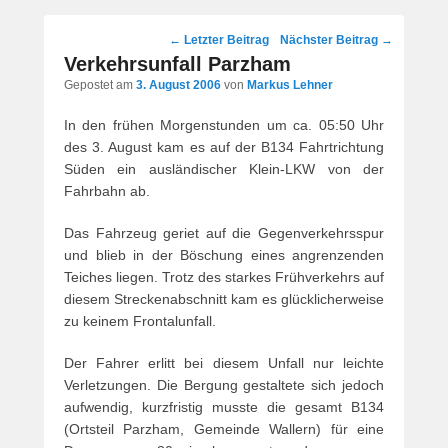
Post
←
Letzter Beitrag
Nächster Beitrag
→
navigation
Verkehrsunfall Parzham
Gepostet am
3. August 2006
von
Markus Lehner
In den frühen Morgenstunden um ca. 05:50 Uhr
des 3. August kam es auf der B134 Fahrtrichtung
Süden ein ausländischer Klein-LKW von der
Fahrbahn ab.
Das Fahrzeug geriet auf die Gegenverkehrsspur
und blieb in der Böschung eines angrenzenden
Teiches liegen. Trotz des starkes Frühverkehrs auf
diesem Streckenabschnitt kam es glücklicherweise
zu keinem Frontalunfall.
Der Fahrer erlitt bei diesem Unfall nur leichte
Verletzungen. Die Bergung gestaltete sich jedoch
aufwendig, kurzfristig musste die gesamt B134
(Ortsteil Parzham, Gemeinde Wallern) für eine