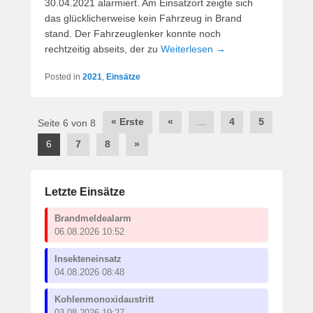
30.04.2021 alarmiert. Am Einsatzort zeigte sich
das glücklicherweise kein Fahrzeug in Brand
stand. Der Fahrzeuglenker konnte noch
rechtzeitig abseits, der zu
Weiterlesen →
Posted in
2021
,
Einsätze
Post
« Erste
«
...
4
5
Seite 6 von 8
navigation
6
7
8
»
Letzte Einsätze
Brandmeldealarm
06.08.2026 10:52
Insekteneinsatz
04.08.2026 08:48
Kohlenmonoxidaustritt
03.08.2026 19:27