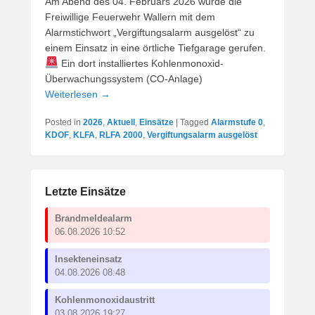
Am Abend des 04. Februars 2026 wurde die
Freiwillige Feuerwehr Wallern mit dem
Alarmstichwort „Vergiftungsalarm ausgelöst“ zu
einem Einsatz in eine örtliche Tiefgarage gerufen.
Ein dort installiertes Kohlenmonoxid-
Überwachungssystem (CO-Anlage)
Weiterlesen →
Posted in
2026
,
Aktuell
,
Einsätze
|
Tagged
Alarmstufe 0
,
KDOF
,
KLFA
,
RLFA 2000
,
Vergiftungsalarm ausgelöst
Letzte Einsätze
Brandmeldealarm
06.08.2026 10:52
Insekteneinsatz
04.08.2026 08:48
Kohlenmonoxidaustritt
03.08.2026 19:27