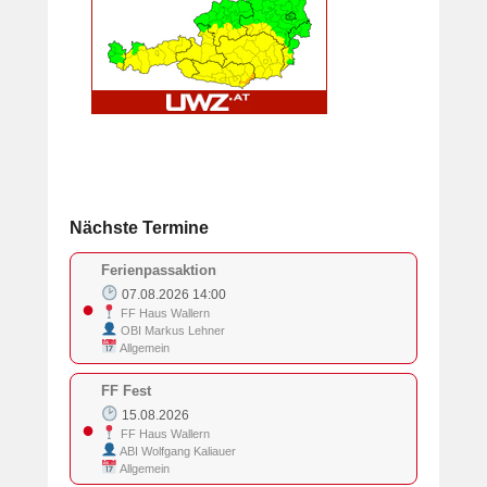
Nächste Termine
Ferienpassaktion
07.08.2026 14:00
●
FF Haus Wallern
OBI Markus Lehner
Allgemein
FF Fest
15.08.2026
●
FF Haus Wallern
ABI Wolfgang Kaliauer
Allgemein