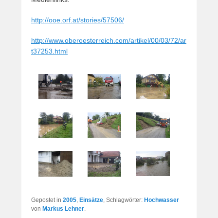
http://ooe.orf.at/stories/57506/
http://www.oberoesterreich.com/artikel/00/03/72/ar
t37253.html
Gepostet in
2005
,
Einsätze
, Schlagwörter:
Hochwasser
von
Markus Lehner
.